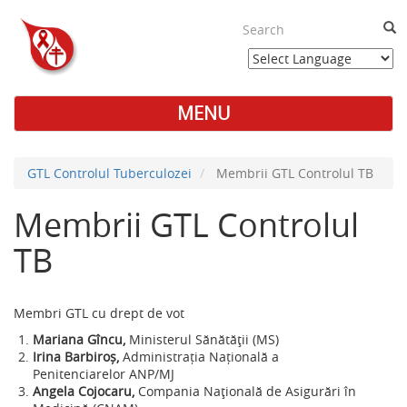
Skip
to
Sea
main
content
MENU
Main
Menu
GTL Controlul Tuberculozei
Membrii GTL Controlul TB
Membrii GTL Controlul
TB
Membri GTL cu drept de vot
Mariana Gîncu,
Ministerul Sănătății (MS)
Irina Barbiroș,
Administrația Națională a
Penitenciarelor ANP/MJ
Angela Cojocaru,
Compania Națională de Asigurări în