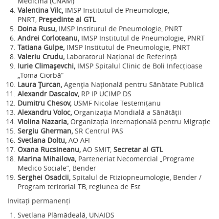
Medicină (CNAM)
Valentina Vilc,
IMSP Institutul de Pneumologie,
PNRT
,
Președinte al GTL
Doina Rusu,
IMSP Institutul de Pneumologie, PNRT
Andrei Corloteanu,
IMSP Institutul de Pneumologie, PNRT
Tatiana Gulpe,
IMSP Institutul de Pneumologie, PNRT
Valeriu
Crudu,
Laboratorul Național de Referință
Iurie Climașevchi,
IMSP Spitalul Clinic de Boli Infecțioase
„Toma Ciorbă”
Laura Țurcan,
Agenția Națională pentru Sănătate Publică
Alexandr Dascalov
,
RP IP UCIMP DS
Dumitru Chesov,
USMF Nicolae Testemițanu
Alexandru Voloc,
Organizația Mondială a Sănătății
Violina Nazaria,
Organizația Internațională pentru Migrație
Sergiu Gherman,
SR Centrul PAS
Svetlana Doltu
,
AO AFI
Oxana Rucsineanu,
AO SMIT,
Secretar al GTL
Marina Mihailova,
Parteneriat Necomercial „Programe
Medico Sociale”, Bender
Serghei Osadcii,
Spitalul de Ftiziopneumologie, Bender
/
Program teritorial TB,
regiunea de Est
Invitați permanenți
Svetlana Plămădeală, UNAIDS