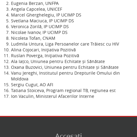
Eugenia Berzan, UNFPA
Angela Capcelea, UNICEF
Marcel Gherghelegiu
, IP UCIMP DS
Svetlana Maciuca,
IP UCIMP DS
Veronica Zorilă, IP UCIMP DS
Nicolae Ivanov,
IP UCIMP DS
Nicoleta Tofan, CNAM
Ludmila Untura,
Liga Persoanelor care Trăiesc cu HIV
Alina Cojocari, Inițiativa Pozitivă
Ruslan Poverga, Inițiativa Pozitivă
Ala Iațco, Uniunea pentru Echitate și Sănătate
Oxana Buzovici, Uniunea pentru Echitate și Sănătate
Vanu Jereghi,
Institutul pentru Drepturile Omului din
Moldova
Sergiu Cugut, AO AFI
Tatiana Stoiceva, Program regional TB, regiunea est
Ion Vaculin,
Ministerul Afacerilor Interne
Accesați